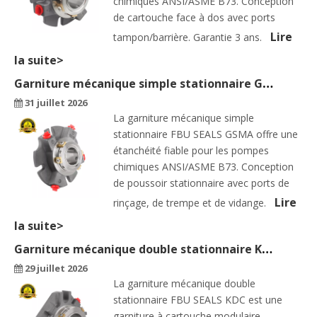
chimiques ANSI/ASME B73. Conception
de cartouche face à dos avec ports
Lire
tampon/barrière. Garantie 3 ans.
la suite>
Garniture mécanique simple stationnaire GSMA — La solution à cartouche standard pour les pompes chimiques
31 juillet 2026
La garniture mécanique simple
stationnaire FBU SEALS GSMA offre une
étanchéité fiable pour les pompes
chimiques ANSI/ASME B73. Conception
de poussoir stationnaire avec ports de
Lire
rinçage, de trempe et de vidange.
la suite>
Garniture mécanique double stationnaire KDC — Solution de cartouche standard pour les clients OEM efficaces
29 juillet 2026
La garniture mécanique double
stationnaire FBU SEALS KDC est une
garniture à cartouche modulaire