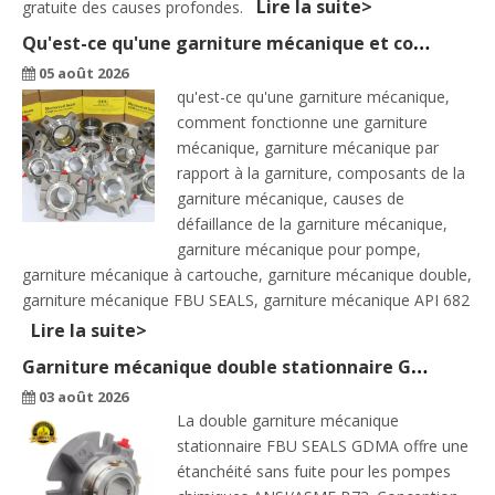
Lire la suite>
gratuite des causes profondes.
Qu'est-ce qu'une garniture mécanique et comment fonctionne-t-elle ? — Guide des phoques FBU
05 août 2026
qu'est-ce qu'une garniture mécanique,
comment fonctionne une garniture
mécanique, garniture mécanique par
rapport à la garniture, composants de la
garniture mécanique, causes de
défaillance de la garniture mécanique,
garniture mécanique pour pompe,
garniture mécanique à cartouche, garniture mécanique double,
garniture mécanique FBU SEALS, garniture mécanique API 682
Lire la suite>
Garniture mécanique double stationnaire GDMA — La solution de cartouche standard pour les pompes chimiques ANSI
03 août 2026
La double garniture mécanique
stationnaire FBU SEALS GDMA offre une
étanchéité sans fuite pour les pompes